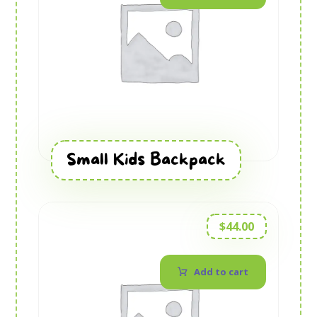
Small Kids Backpack
$
44.00
Add to cart